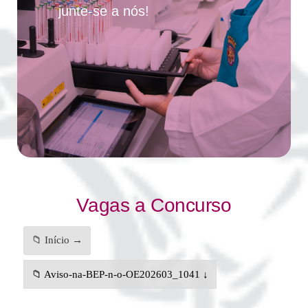
junte-se a nós!
Vagas a Concurso
📁 Início →
📁 Aviso-na-BEP-n-o-OE202603_1041 ↓