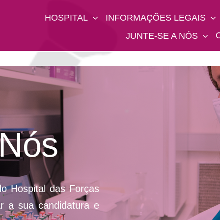
HOSPITAL
INFORMAÇÕES LEGAIS
JUNTE-SE A NÓS
 Nós
o Hospital das Forças
 a sua candidatura e