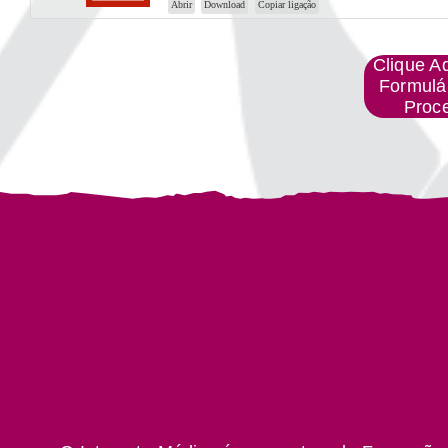
Abrir
Download
Copiar ligação
Clique A
Formulá
Proc