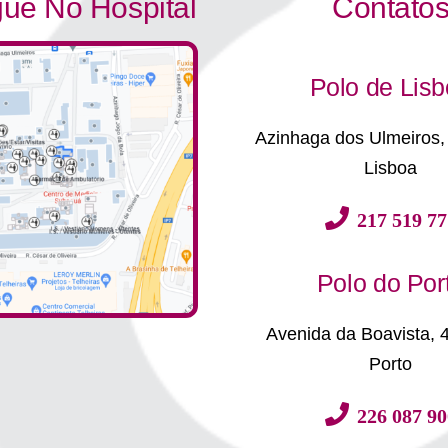
ue No Hospital
Contato
Polo de Lis
Azinhaga dos Ulmeiros,
Lisboa
217 519 77
Polo do Por
Avenida da Boavista, 
Porto
226 087 90