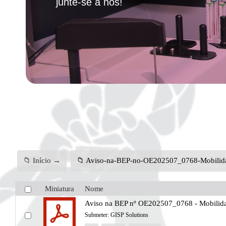
junte-se a nós!
📁 Início →
📁 Aviso-na-BEP-no-OE202507_0768-Mobilidad
Miniatura
Nome
Aviso na BEP nº OE202507_0768 - Mobilidade
Submeter:
GISP Solutions