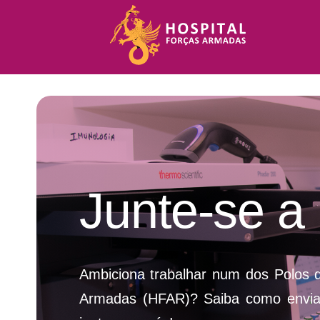
Skip
to
content
Junte-se a
Ambiciona trabalhar num dos Polos d
Armadas (HFAR)? Saiba como enviar