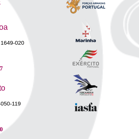
s
boa
 1649-020
7
to
4050-119
0