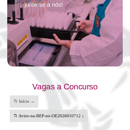
junte-se a nós!
Vagas a Concurso
📁 Início →
📁 Aviso-na-BEP-no-OE2026010712 ↓