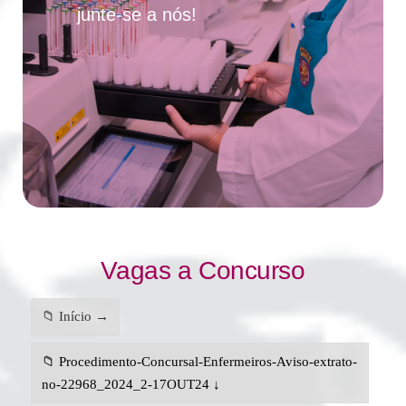
junte-se a nós!
Vagas a Concurso
📁 Início →
📁 Procedimento-Concursal-Enfermeiros-Aviso-extrato-
no-22968_2024_2-17OUT24 ↓