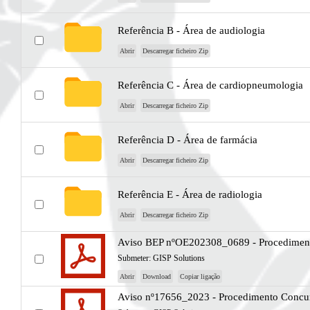
Referência B - Área de audiologia
Abrir
Descarregar ficheiro Zip
Referência C - Área de cardiopneumologia
Abrir
Descarregar ficheiro Zip
Referência D - Área de farmácia
Abrir
Descarregar ficheiro Zip
Referência E - Área de radiologia
Abrir
Descarregar ficheiro Zip
Aviso BEP nºOE202308_0689 - Procedimen
Submeter:
GISP Solutions
Abrir
Download
Copiar ligação
Aviso nº17656_2023 - Procedimento Concu