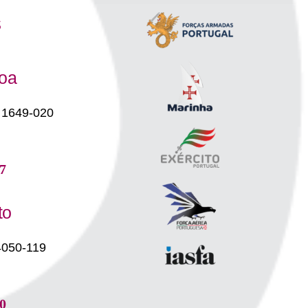
s
boa
 1649-020
7
to
4050-119
0