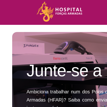
Skip
to
content
Junte-se a
Ambiciona trabalhar num dos Polos d
Armadas (HFAR)? Saiba como enviar