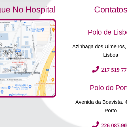
ue No Hospital
Contato
Polo de Lis
Azinhaga dos Ulmeiros,
Lisboa
217 519 77
Polo do Por
Avenida da Boavista, 
Porto
226 087 90