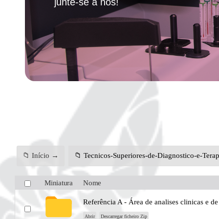
junte-se a nós!
📁 Início →
📁 Tecnicos-Superiores-de-Diagnostico-e-Terap
Miniatura
Nome
Referência A - Área de analises clinicas e d
Abrir
Descarregar ficheiro Zip