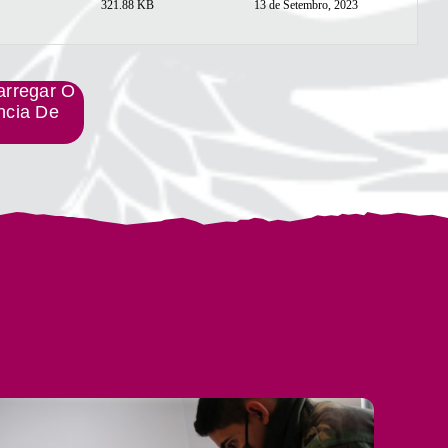
321.88 KB
13 de Setembro, 2023
arregar O
ncia De