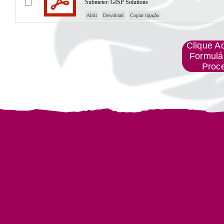
Submeter:
GISP Solutions
Abrir
Download
Copiar ligação
Clique A
Formulá
Proc