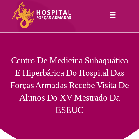
Skip
to
Toggle
content
Navigation
Hospital
Informações
Legais
Serviços
Centro De Medicina Subaquática
E Hiperbárica Do Hospital Das
Comunicação
Forças Armadas Recebe Visita De
Junte-Se A Nós
Alunos Do XV Mestrado Da
Contatos
ESEUC
RHLogin