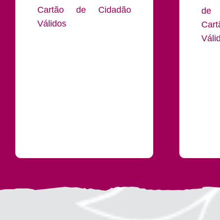
Cartão de Cidadão
de
Válidos
Car
Váli