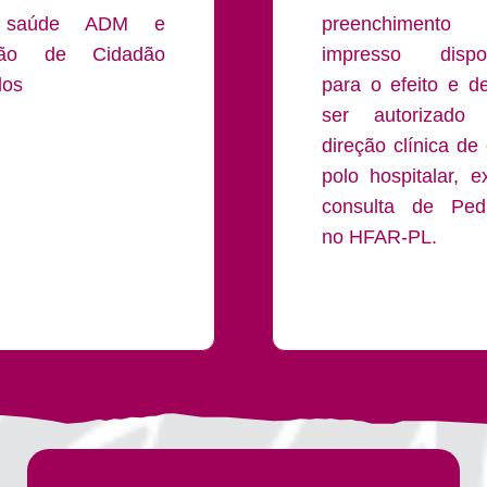
 saúde ADM e
preenchiment
tão de Cidadão
impresso dispon
dos
para o efeito e d
ser autorizado 
direção clínica de
polo hospitalar, e
consulta de Pedi
no HFAR-PL.