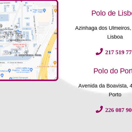
Polo de Lis
Azinhaga dos Ulmeiros,
Lisboa
217 519 77
Polo do Por
Avenida da Boavista, 
Porto
226 087 90