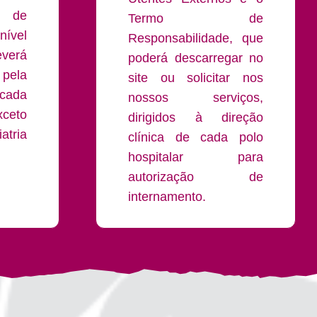
o de
Termo de
ível
Responsabilidade, que
everá
poderá descarregar no
pela
site ou solicitar nos
 cada
nossos serviços,
xceto
dirigidos à direção
atria
clínica de cada polo
hospitalar para
autorização de
internamento.