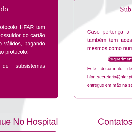
olo
Sub
rotocolo HFAR tem
Caso pertença a
possuidor do cartão
também tem aces
o válidos, pagando
mesmos como num 
o protocolo.
Requeriment
a de subsistemas
Este documento de
hfar_secretaria@hfar.
entregue em mão na se
ue No Hospital
Contato