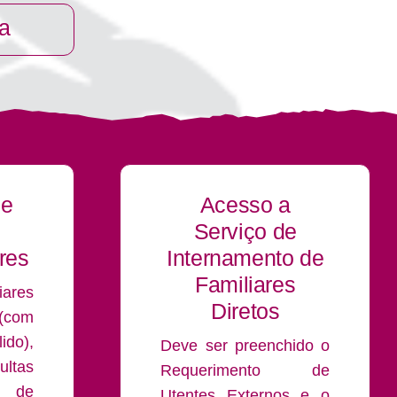
ia
de
Acesso a
Serviço de
res
Internamento de
Familiares
iares
Diretos
 (com
ido),
Deve ser preenchido o
ultas
Requerimento de
de
Utentes Externos e o