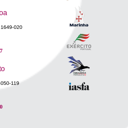
boa
 1649-020
7
to
4050-119
0