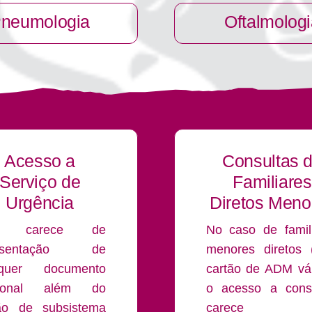
neumologia
Oftalmolog
Acesso a
Consultas 
Serviço de
Familiares
Urgência
Diretos Meno
o carece de
No caso de famil
esentação de
menores diretos
lquer documento
cartão de ADM vál
cional além do
o acesso a cons
ão de subsistema
carece 