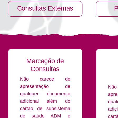
Consultas Externas
P
Marcação de
Consultas
Não carece de
apresentação de
Nã
qualquer documento
apr
adicional além do
qua
cartão de subsistema
adi
de saúde ADM e
cart