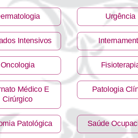
ermatologia
Urgência
ados Intensivos
Internamen
Oncologia
Fisioterapi
ernato Médico E
Patologia Clí
Cirúrgico
omia Patológica
Saúde Ocupaci