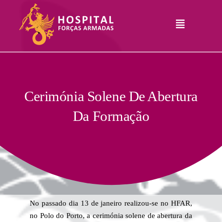
Skip
to
Toggle
content
Navigation
Hospital
Informações
Legais
Serviços
Cerimónia Solene De Abertura
Da Formação
Comunicação
Junte-Se A Nós
Contatos
RHLogin
No passado dia 13 de janeiro realizou-se no HFAR,
no Polo do Porto, a cerimónia solene de abertura da