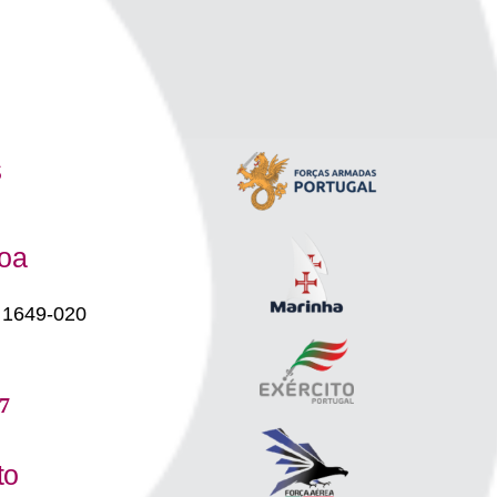
s
boa
 1649-020
7
to