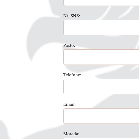
Nr. SNS:
Posto:
Telefone:
Email:
Morada: