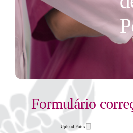
d
P
Formulário corre
Upload Foto: