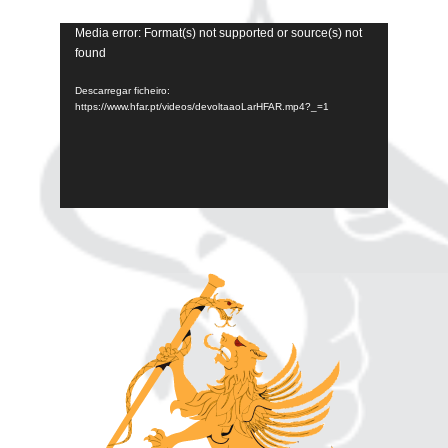
Reprodutor
Media error: Format(s) not supported or source(s) not
found
de
vídeo
Descarregar ficheiro:
https://www.hfar.pt/videos/devoltaaoLarHFAR.mp4?_=1