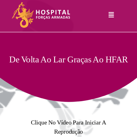
Skip
to
Toggle
content
Navigation
Hospital
Informações
Legais
Serviços
De Volta Ao Lar Graças Ao HFAR
Comunicação
Junte-Se A Nós
Contatos
RHLogin
Clique No Vídeo Para Iniciar A
Reprodução