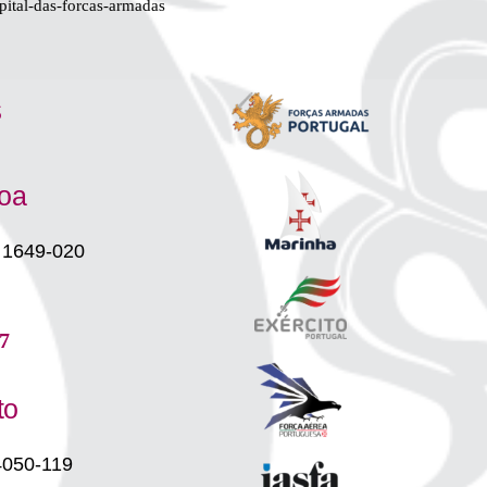
pital-das-forcas-armadas
s
boa
 1649-020
7
to
4050-119