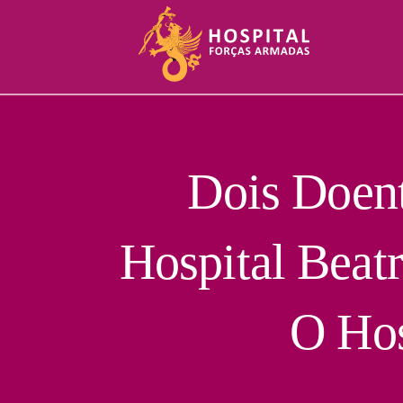
Skip
to
content
Dois Doen
Hospital Beat
O Hos