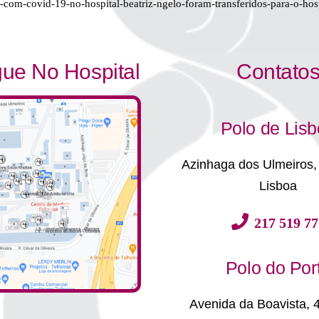
os-com-covid-19-no-hospital-beatriz-ngelo-foram-transferidos-para-o-hos
ue No Hospital
Contato
Polo de Lis
Azinhaga dos Ulmeiros,
Lisboa
217 519 77
Polo do Por
Avenida da Boavista, 