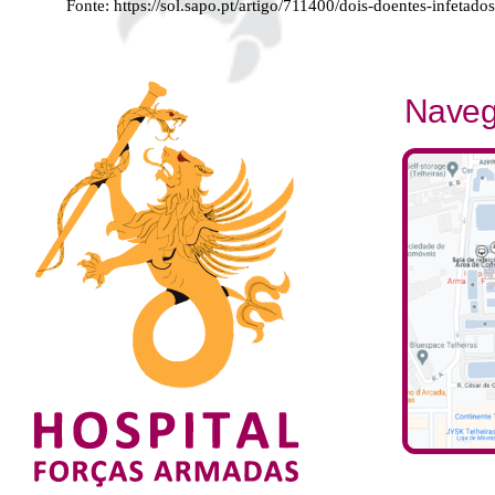
Fonte:
https://sol.sapo.pt/artigo/711400/dois-doentes-infetad
Naveg