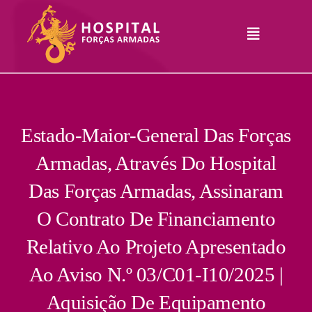
Skip
to
Toggle
content
Navigation
Hospital
Informações
Legais
Serviços
Estado-Maior-General Das Forças
Armadas, Através Do Hospital
Comunicação
Das Forças Armadas, Assinaram
Junte-Se A Nós
O Contrato De Financiamento
Contatos
Relativo Ao Projeto Apresentado
RHLogin
Ao Aviso N.º 03/C01-I10/2025 |
Aquisição De Equipamento