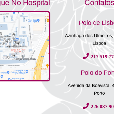
ue No Hospital
Contato
Polo de Lis
Azinhaga dos Ulmeiros,
Lisboa
217 519 77
Polo do Por
Avenida da Boavista, 
Porto
226 087 90