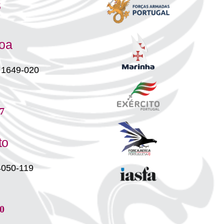
s
boa
 1649-020
7
to
4050-119
0