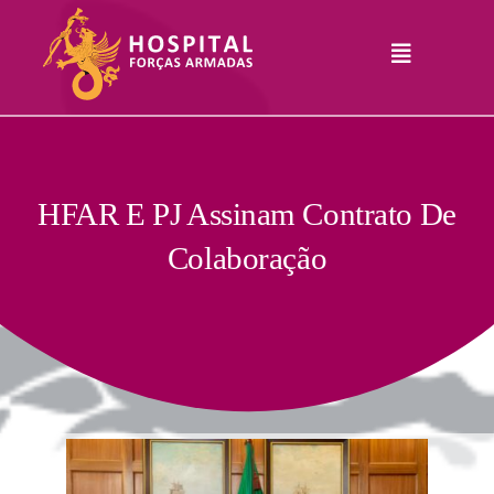
Skip
to
Toggle
content
Navigation
Hospital
Informações
Legais
Serviços
HFAR E PJ Assinam Contrato De
Colaboração
Comunicação
Junte-Se A Nós
Contatos
RHLogin