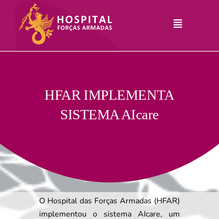
Skip
to
Toggle
content
Navigation
Hospital
Informações
Legais
Serviços
HFAR IMPLEMENTA
SISTEMA AIcare
Comunicação
Junte-Se A Nós
Contatos
RHLogin
O Hospital das Forças Armadas (HFAR)
implementou o sistema AIcare, um