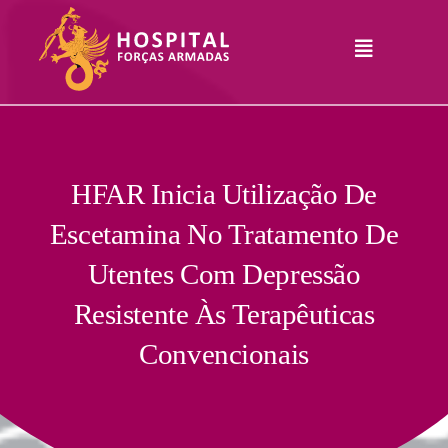
Skip
to
Toggle
content
Navigation
Hospital
Informações
Legais
Serviços
HFAR Inicia Utilização De
Escetamina No Tratamento De
Comunicação
Utentes Com Depressão
Junte-Se A Nós
Resistente Às Terapêuticas
Contatos
Convencionais
RHLogin