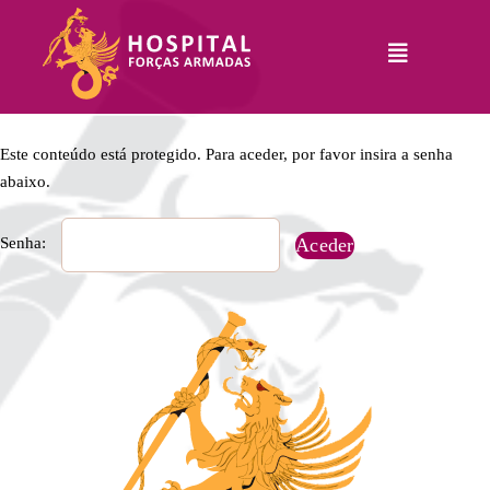
Skip
to
Toggle
content
Navigation
Hospital
Informações
Este conteúdo está protegido. Para aceder, por favor insira a senha
Legais
abaixo.
Serviços
Senha:
Comunicação
Junte-Se A Nós
Contatos
RHLogin