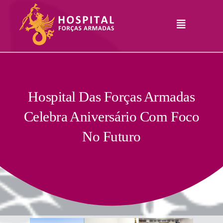
Skip
to
Toggle
content
Navigation
Hospital
Informações
Legais
Serviços
Hospital Das Forças Armadas
Celebra Aniversário Com Foco
Comunicação
No Futuro
Junte-Se A Nós
Contatos
RHLogin