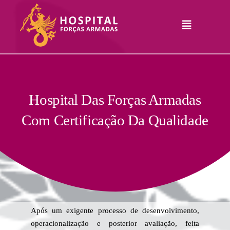
Skip
to
Toggle
content
Navigation
Hospital
Informações
Legais
Serviços
Hospital Das Forças Armadas
Com Certificação Da Qualidade
Comunicação
Junte-Se A Nós
Contatos
RHLogin
Após um exigente processo de desenvolvimento,
operacionalização e posterior avaliação, feita