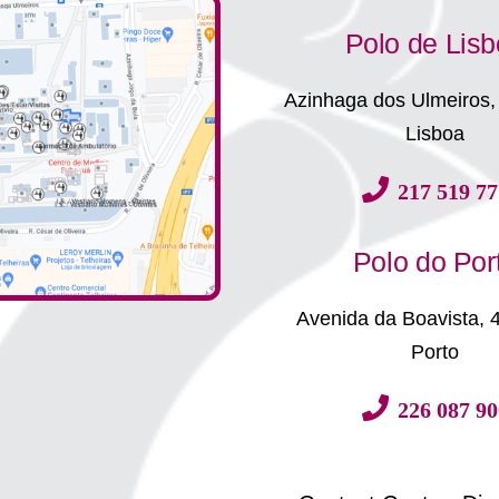
Polo de Lis
Azinhaga dos Ulmeiros,
Lisboa
217 519 77
Polo do Por
Avenida da Boavista, 
Porto
226 087 90