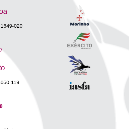
boa
 1649-020
7
to
4050-119
0