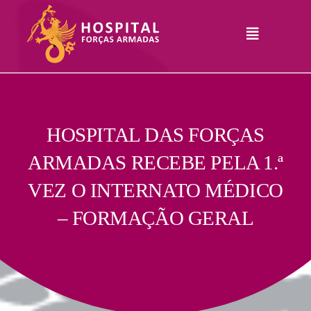
Skip
to
Toggle
content
Navigation
Hospital
Informações
Legais
Serviços
HOSPITAL DAS FORÇAS
ARMADAS RECEBE PELA 1.ª
Comunicação
VEZ O INTERNATO MÉDICO
Junte-Se A Nós
– FORMAÇÃO GERAL
Contatos
RHLogin