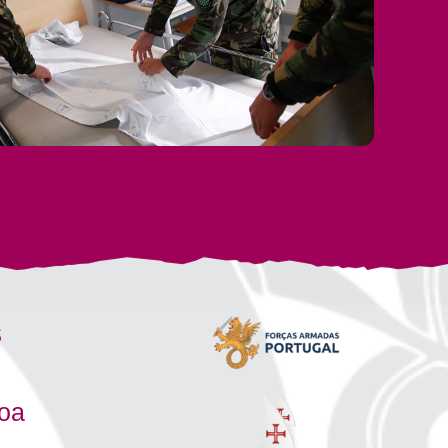
s
boa