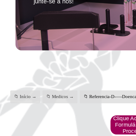
junte-se a nós!
📁 Início →
📁 Medicos →
📁 Referencia-D-—-Doencas
Clique A
Formulá
Proc