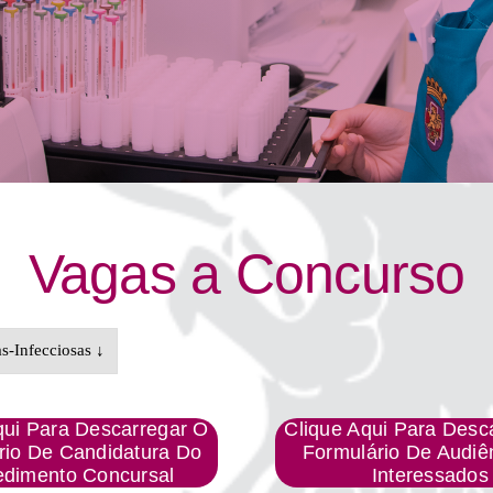
Vagas a Concurso
-Infecciosas ↓
qui Para Descarregar O
Clique Aqui Para Desc
rio De Candidatura Do
Formulário De Audiê
edimento Concursal
Interessados