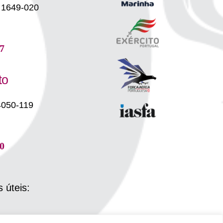
 1649-020
7
to
4050-119
0
s úteis: