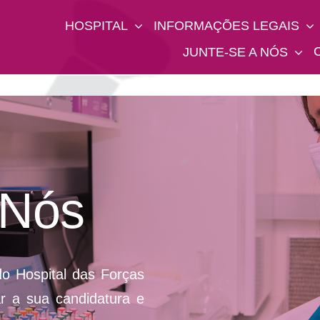
HOSPITAL
INFORMAÇÕES LEGAIS
JUNTE-SE A NÓS
 Nós
o Hospital das Forças
 a sua candidatura e