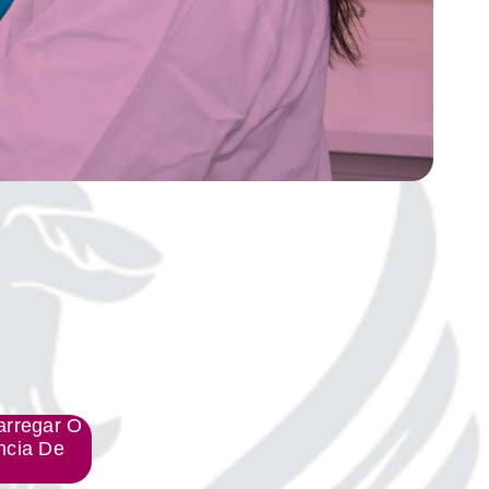
arregar O
ncia De