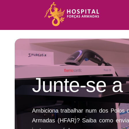
Skip
to
content
Junte-se a
Ambiciona trabalhar num dos Polos d
Armadas (HFAR)? Saiba como enviar