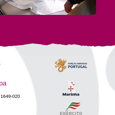
s
boa
 1649-020