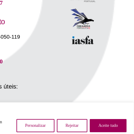
7
to
4050-119
0
s úteis:
em
Personalizar
Rejeitar
Aceite tudo