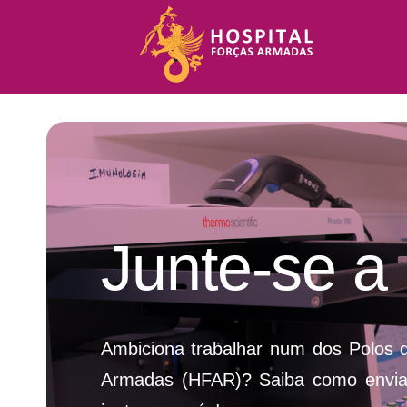
Skip
to
content
Junte-se a
Ambiciona trabalhar num dos Polos d
Armadas (HFAR)? Saiba como enviar