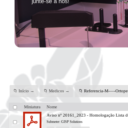
junte-se a nós!
📁 Início →
📁 Medicos →
📁 Referencia-M-—-Ortope
Miniatura
Nome
Aviso nº 20161_2023 - Homologação Lista de 
Submeter:
GISP Solutions