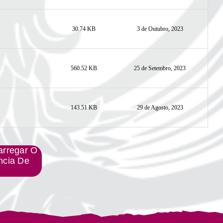
30.74 KB
3 de Outubro, 2023
560.52 KB
25 de Setembro, 2023
143.51 KB
29 de Agosto, 2023
arregar O
ncia De