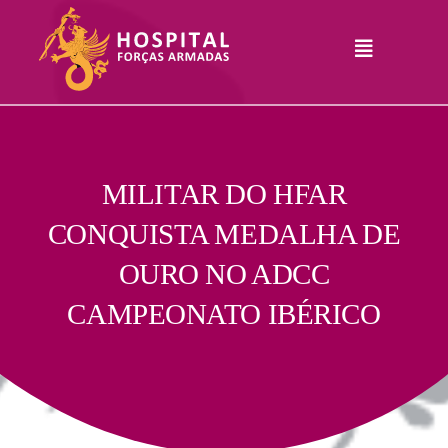
Skip
to
Toggle
content
Navigation
Hospital
Informações
Legais
Serviços
MILITAR DO HFAR
CONQUISTA MEDALHA DE
Comunicação
OURO NO ADCC
Junte-Se A Nós
CAMPEONATO IBÉRICO
Contatos
RHLogin