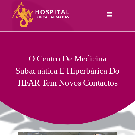
Skip
to
Toggle
content
Navigation
Hospital
Informações
Legais
Serviços
O Centro De Medicina
Subaquática E Hiperbárica Do
Comunicação
HFAR Tem Novos Contactos
Junte-Se A Nós
Contatos
RHLogin