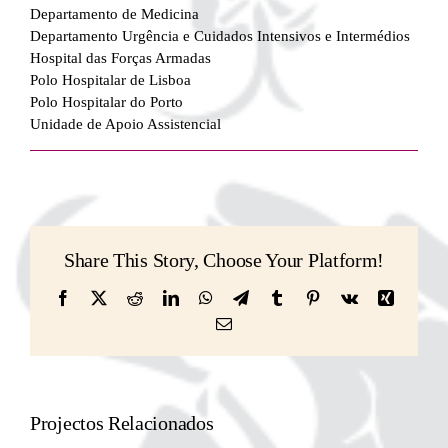
Departamento de Medicina
Departamento Urgência e Cuidados Intensivos e Intermédios
Hospital das Forças Armadas
Polo Hospitalar de Lisboa
Polo Hospitalar do Porto
Unidade de Apoio Assistencial
Share This Story, Choose Your Platform!
Facebook
X
Reddit
LinkedIn
WhatsApp
Telegram
Tumblr
Pinterest
Vk
Xing
Email
(necessário
mas
não
publicado)
Projectos Relacionados