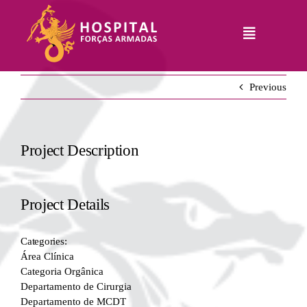
Skip
to
Toggle
content
Navigation
Hospital
Previous
Informações
Legais
Serviços
Project Description
Comunicação
Junte-Se A Nós
Project Details
Contatos
Categories:
RHLogin
Área Clínica
Categoria Orgânica
Departamento de Cirurgia
Departamento de MCDT