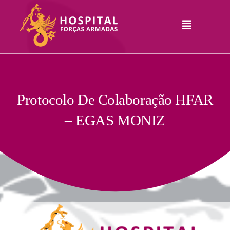
Skip
to
Toggle
content
Navigation
Hospital
Informações
Legais
Serviços
Protocolo De Colaboração HFAR
– EGAS MONIZ
Comunicação
Junte-Se A Nós
Contatos
RHLogin