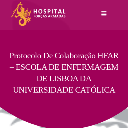
Skip
to
Toggle
content
Navigation
Hospital
Informações
Legais
Serviços
Protocolo De Colaboração HFAR
– ESCOLA DE ENFERMAGEM
Comunicação
DE LISBOA DA
Junte-Se A Nós
UNIVERSIDADE CATÓLICA
Contatos
RHLogin