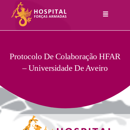
Skip
to
Toggle
content
Navigation
Hospital
Informações
Legais
Serviços
Protocolo De Colaboração HFAR
– Universidade De Aveiro
Comunicação
Junte-Se A Nós
Contatos
RHLogin