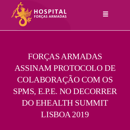
Skip
to
Toggle
content
Navigation
Hospital
Informações
Legais
Serviços
FORÇAS ARMADAS
ASSINAM PROTOCOLO DE
Comunicação
COLABORAÇÃO COM OS
Junte-Se A Nós
SPMS, E.P.E. NO DECORRER
Contatos
DO EHEALTH SUMMIT
RHLogin
LISBOA 2019