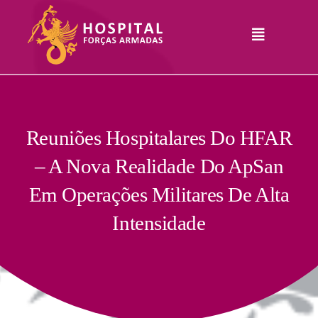
Skip
to
Toggle
content
Navigation
Hospital
Informações
Legais
Serviços
Reuniões Hospitalares Do HFAR
– A Nova Realidade Do ApSan
Comunicação
Em Operações Militares De Alta
Junte-Se A Nós
Intensidade
Contatos
RHLogin