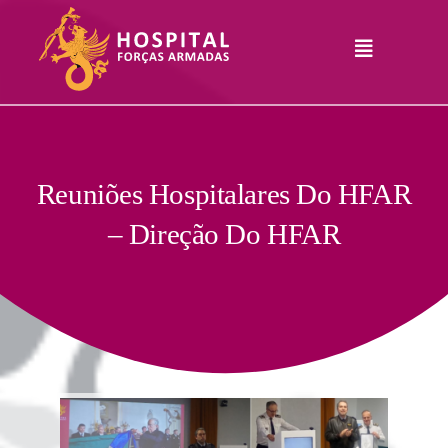
Skip
to
Toggle
content
Navigation
Hospital
Informações
Legais
Serviços
Reuniões Hospitalares Do HFAR
– Direção Do HFAR
Comunicação
Junte-Se A Nós
Contatos
RHLogin