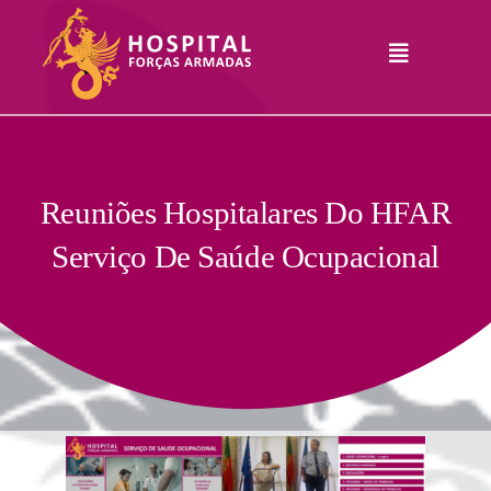
Skip
to
Toggle
content
Navigation
Hospital
Informações
Legais
Serviços
Reuniões Hospitalares Do HFAR
Serviço De Saúde Ocupacional
Comunicação
Junte-Se A Nós
Contatos
RHLogin