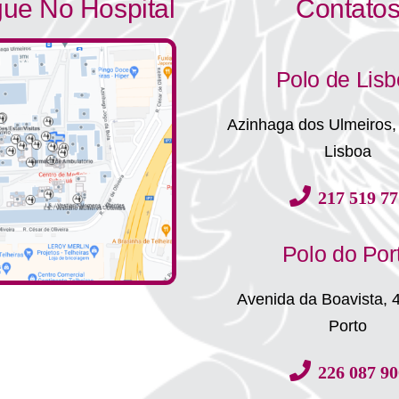
ue No Hospital
Contato
Polo de Lis
Azinhaga dos Ulmeiros,
Lisboa
217 519 77
Polo do Por
Avenida da Boavista, 
Porto
226 087 90