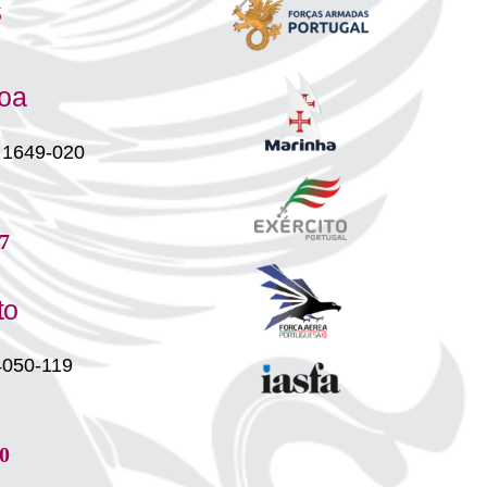
s
boa
 1649-020
7
to
4050-119
0