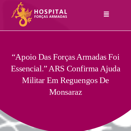
Skip
to
Toggle
content
Navigation
Hospital
Informações
Legais
Serviços
“Apoio Das Forças Armadas Foi
Essencial.” ARS Confirma Ajuda
Comunicação
Militar Em Reguengos De
Junte-Se A Nós
Monsaraz
Contatos
RHLogin